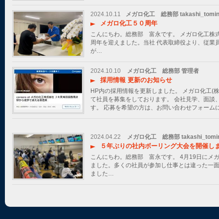
2024.10.11
メガロ化工 総務部 takashi_tomin
メガロ化工５０周年
こんにちわ。総務部 富永です。 メガロ化工株式会
周年を迎えました。当社 代表取締役より、従業
が…
2024.10.10
メガロ化工 総務部 管理者
採用情報 更新のお知らせ
HP内の採用情報を更新しました。 メガロ化工(
て社員を募集をしております。 会社見学、面談
す。 応募を希望の方は、お問い合わせフォームにて
2024.04.22
メガロ化工 総務部 takashi_tomi
５年ぶりの社内ボーリング大会を開催し
こんにちわ。総務部 富永です。 4月19日にメ
ました。多くの社員が参加し仕事とは違った一
ました…