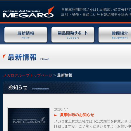
本文へジャンプ
自動車照明用部品をはじめ幅広い産業分野
設計・試作・量産にいたる製品開発を総合
メガログループトップページ
>
最新情報
2026.7.7
夏季休暇のお知らせ
メガロ化工株式会社では下記の期間を休業とさせ
け致しますが、ご了承くださいますようお願い