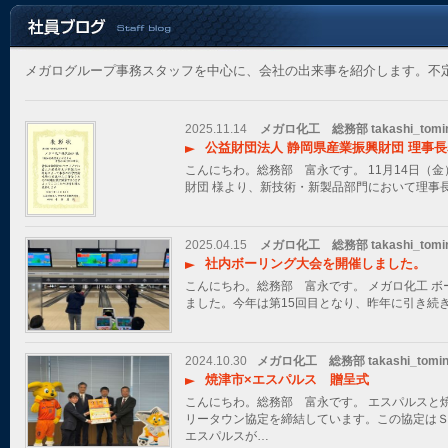
メガログループ事務スタッフを中心に、会社の出来事を紹介します。不
2025.11.14
メガロ化工 総務部 takashi_tomi
公益財団法人 静岡県産業振興財団 理事
こんにちわ。総務部 富永です。 11月14日（金
財団 様より、新技術・新製品部門において理事
2025.04.15
メガロ化工 総務部 takashi_tomi
社内ボーリング大会を開催しました。
こんにちわ。総務部 富永です。 メガロ化工 ボ
ました。今年は第15回目となり、昨年に引き続
2024.10.30
メガロ化工 総務部 takashi_tomin
焼津市×エスパルス 贈呈式
こんにちわ。総務部 富永です。 エスパルスと焼津
リータウン協定を締結しています。この協定は
エスパルスが…